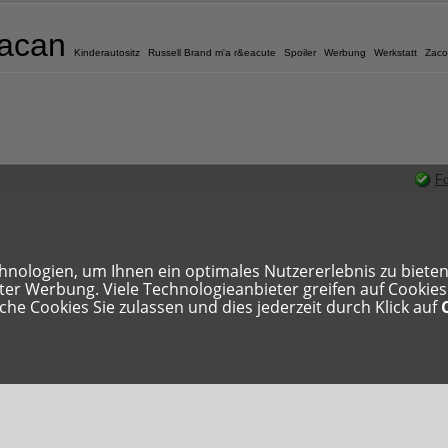
acan
Kinderautositz
Russell Brand m'a r&eacute
Spoiler
Werbung
Werkstatt
Zaco
Fo
ologien, um Ihnen ein optimales Nutzererlebnis zu bieten. 
rter Werbung. Viele Technologieanbieter greifen auf Cookie
che Cookies Sie zulassen und dies jederzeit durch Klick auf
hutzerklärung
Cookie Einstellungen zurücksetzen
Forensoftware:
Burning Board®
, entwickelt von
WoltLab® GmbH
Konzept, Realisierung und Design: BigMammut Webdesign
Hier können Links gebucht werden!