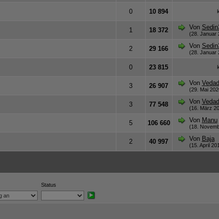
0
10 894
Von
Sedin
1
18 372
(28. Januar 
Von
Sedin
2
29 166
(28. Januar 
0
23 815
Von
Veda
3
26 907
(29. Mai 202
Von
Veda
3
77 548
(16. März 20
Von
Manu
5
106 660
(18. Novemb
Von
Baja
2
40 997
(15. April 20
Status