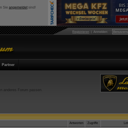
nn Sie
angemeldet
sind!
Registrieren
|
Anmelden
:
Partner
ein anderes Forum passen.
Antworten
Zugriffe
Le