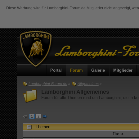
Diese Werbung wird für Lamborghini-Forum.de Mitglieder nicht angezeigt, we
Portal
Forum
Galerie
Mitglieder
Lamborghini-Forum.de
»
Allgemeines
»
Lamborghini Allgemeines
Forum für alle Themen rund um Lamborghini, die in k
1
2
Themen
Thema