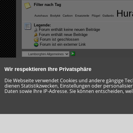
Filter nach Tag
Hur
Autohaus
Bodykit
Carbon
Ersatzteile
Flügel
Gallardo
Legende:
Forum enthält keine neuen Beiträge
Forum enthält neue Beiträge
Forum ist geschlossen
Forum ist ein externer Link
Wir respektieren Ihre Privatsphäre
Die Webseite verwendet Cookies und andere gängige Techn
dienen Statistikzwecken, Einstellungen oder personalisie
Daten sowie Ihre IP-Adresse. Sie können entscheiden, wel
Hilfe
Impressum
Nutzungsbestimmungen
Datensc