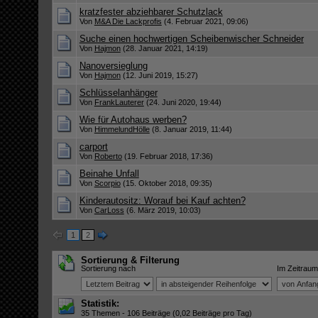
kratzfester abziehbarer Schutzlack
Von
M&A Die Lackprofis
(4. Februar 2021, 09:06)
Suche einen hochwertigen Scheibenwischer Schneider
Von
Hajmon
(28. Januar 2021, 14:19)
Nanoversieglung
Von
Hajmon
(12. Juni 2019, 15:27)
Schlüsselanhänger
Von
FrankLauterer
(24. Juni 2020, 19:44)
Wie für Autohaus werben?
Von
HimmelundHölle
(8. Januar 2019, 11:44)
carport
Von
Roberto
(19. Februar 2018, 17:36)
Beinahe Unfall
Von
Scorpio
(15. Oktober 2018, 09:35)
Kinderautositz: Worauf bei Kauf achten?
Von
CarLoss
(6. März 2019, 10:03)
1
2
Sortierung & Filterung
Sortierung nach
Im Zeitraum
Statistik:
35 Themen - 106 Beiträge (0,02 Beiträge pro Tag)