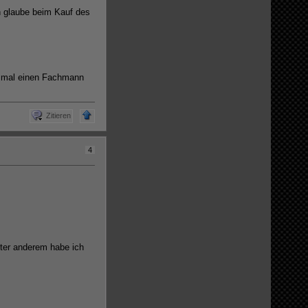
ch glaube beim Kauf des
ch mal einen Fachmann
Zitieren
4
Unter anderem habe ich