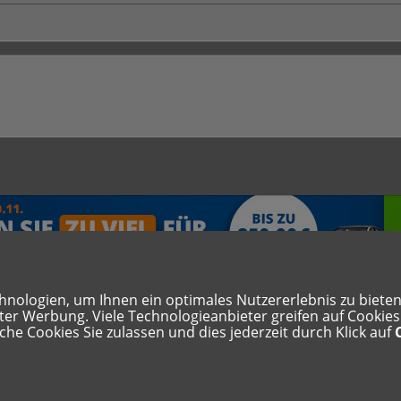
ologien, um Ihnen ein optimales Nutzererlebnis zu bieten. 
rter Werbung. Viele Technologieanbieter greifen auf Cookie
hutzerklärung
Cookie Einstellungen zurücksetzen
che Cookies Sie zulassen und dies jederzeit durch Klick auf
Forensoftware:
Burning Board®
, entwickelt von
WoltLab® GmbH
Konzept, Realisierung und Design: BigMammut Webdesign
Hier können Links gebucht werden!