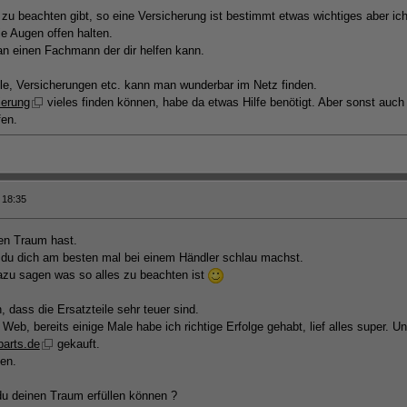
 zu beachten gibt, so eine Versicherung ist bestimmt etwas wichtiges aber i
 Augen offen halten.
 an einen Fachmann der dir helfen kann.
ile, Versicherungen etc. kann man wunderbar im Netz finden.
erung
vieles finden können, habe da etwas Hilfe benötigt. Aber sonst au
fen.
 18:35
en Traum hast.
 du dich am besten mal bei einem Händler schlau machst.
dazu sagen was so alles zu beachten ist
dass die Ersatzteile sehr teuer sind.
 Web, bereits einige Male habe ich richtige Erfolge gehabt, lief alles super. 
parts.de
gekauft.
den.
 du deinen Traum erfüllen können ?