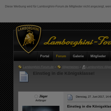
Diese Werbung wird für Lamborghini-Forum.de Mitglieder nicht angezeigt, we
Portal
Forum
Galerie
Mitglieder
Lamborghini-Forum.de
»
Allgemeines
»
Lamborghini Allg
Einstieg in die Königsklasse!
Jäger
Dienstag, 27. Juni 2017, 14:4
Anfänger
Einstieg in die Königskla