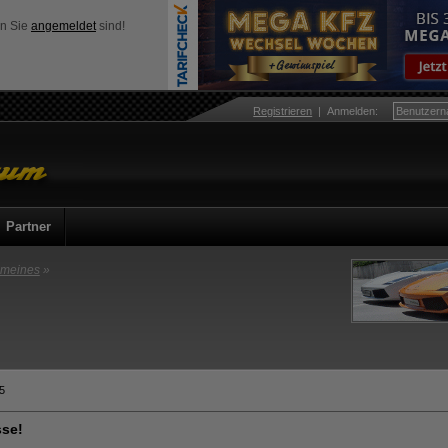
nn Sie
angemeldet
sind!
Registrieren
|
Anmelden
:
Partner
emeines
»
5
sse!