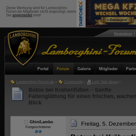
Diese Werbung wird für Lamborghini-
Forum.de Mitglieder nicht angezeigt, wenn
Sie
angemeldet
sind!
Registrieren
Portal
Forum
Galerie
Mitglieder
Partn
Lamborghini-Forum.de
»
Community
»
Let's Talk About
»
Botox bei Krähenfüßen – Sanfte
Faltenglättung für einen frischen, wache
Blick
GhiniLambo
Freitag, 5. Dezember
Fortgeschrittener