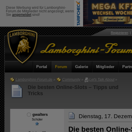
Diese Werbung wird für Lamborghini-
Forum.de Mitglieder nicht angezeigt, wenn
Sie
angemeldet
sind!
Registrieren
Portal
Forum
Galerie
Mitglieder
Partn
Lamborghini-Forum.de
»
Community
»
Let's Talk About
»
Die besten Online-Slots – Tipps und
Tricks
gwalters
Dienstag, 17. Dezem
Schüler
Die besten Online-