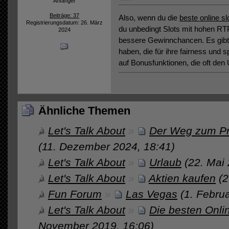
Anfänger
Beiträge: 37
Also, wenn du die
beste online sl
Registrierungsdatum: 26. März
du unbedingt Slots mit hohen RT
2024
bessere Gewinnchancen. Es gibt v
haben, die für ihre fairness und
auf Bonusfunktionen, die oft de
Ähnliche Themen
Let's Talk About
»
Der Weg zum Pr
(11. Dezember 2024, 18:41)
Let's Talk About
»
Urlaub
(22. Mai
Let's Talk About
»
Aktien kaufen
(2
Fun Forum
»
Las Vegas
(1. Febru
Let's Talk About
»
Die besten Onli
November 2019, 16:06)