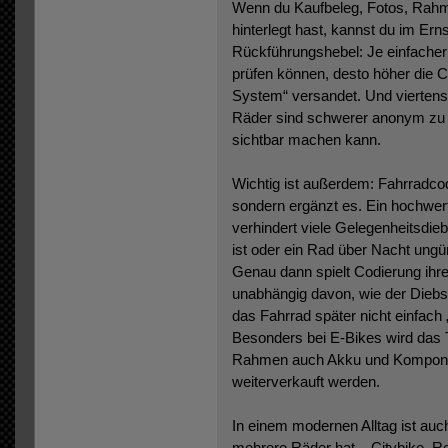
Wenn du Kaufbeleg, Fotos, Rahm
hinterlegt hast, kannst du im Erns
Rückführungshebel: Je einfacher 
prüfen können, desto höher die C
System“ versandet. Und viertens
Räder sind schwerer anonym zu v
sichtbar machen kann.
Wichtig ist außerdem: Fahrradcod
sondern ergänzt es. Ein hochwer
verhindert viele Gelegenheitsdieb
ist oder ein Rad über Nacht ungün
Genau dann spielt Codierung ihre
unabhängig davon, wie der Diebsta
das Fahrrad später nicht einfach
Besonders bei E-Bikes wird das 
Rahmen auch Akku und Komponent
weiterverkauft werden.
In einem modernen Alltag ist auc
mehrere Räder hat – Citybike, Ren