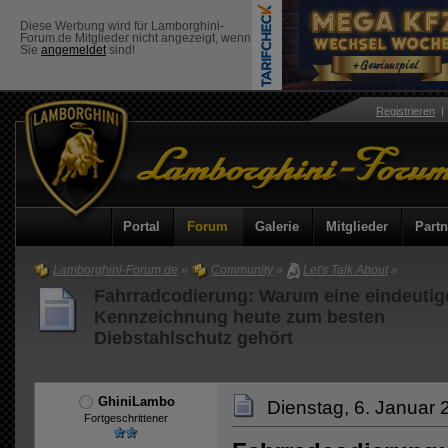
Diese Werbung wird für Lamborghini-
Forum.de Mitglieder nicht angezeigt, wenn
Sie
angemeldet
sind!
Registrieren
Portal
Forum
Galerie
Mitglieder
Partn
Lamborghini-Forum.de
»
Community
»
Let's Talk About
»
Fahrradcodierung: Warum eine eindeutig
Kennzeichnung heute zum besten
Diebstahlschutz gehört
GhiniLambo
Dienstag, 6. Januar 
Fortgeschrittener