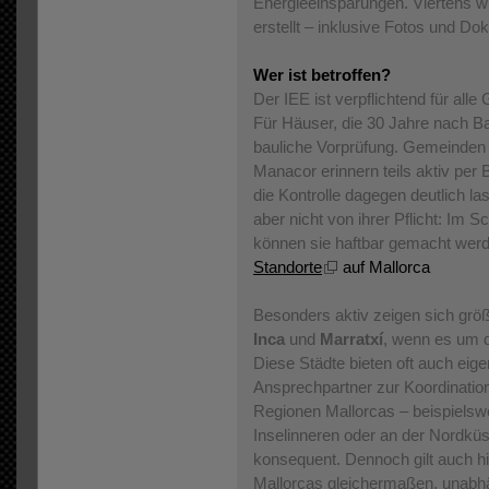
Energieeinsparungen. Viertens w
erstellt – inklusive Fotos und 
Wer ist betroffen?
Der IEE ist verpflichtend für alle
Für Häuser, die 30 Jahre nach Bau
bauliche Vorprüfung. Gemeinden 
Manacor erinnern teils aktiv per Br
die Kontrolle dagegen deutlich l
aber nicht von ihrer Pflicht: Im S
können sie haftbar gemacht werde
Standorte
auf Mallorca
Besonders aktiv zeigen sich gr
Inca
und
Marratxí
, wenn es um d
Diese Städte bieten oft auch eige
Ansprechpartner zur Koordination
Regionen Mallorcas – beispielsw
Inselinneren oder an der Nordküst
konsequent. Dennoch gilt auch hier
Mallorcas gleichermaßen, unabh