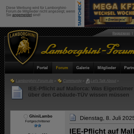
Diese Werbung wird für Lamborghini-
Forum.de Mitglieder nicht angezeigt, wenn
Sie
angemeldet
sind!
Registrieren
Portal
Forum
Galerie
Mitglieder
Partn
Lamborghini-Forum.de
»
Community
»
Let's Talk About
»
IEE-Pflicht auf Mallorca: Was Eigentümer
über den Gebäude-TÜV wissen müssen
GhiniLambo
Dienstag, 8. Juli 202
Fortgeschrittener
IEE-Pflicht auf Ma