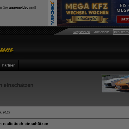
nn Sie
angemeldet
sind!
Registrieren
|
Anmelden
:
Partner
ch einschätzen
, 20:27
n realistisch einschätzen