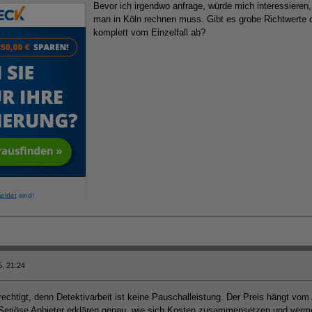
Bevor ich irgendwo anfrage, würde mich interessieren
man in Köln rechnen muss. Gibt es grobe Richtwerte o
komplett vom Einzelfall ab?
eldet
sind!
, 21:24
rechtigt, denn Detektivarbeit ist keine Pauschalleistung. Der Preis hängt vo
 Seriöse Anbieter erklären genau, wie sich Kosten zusammensetzen und verme