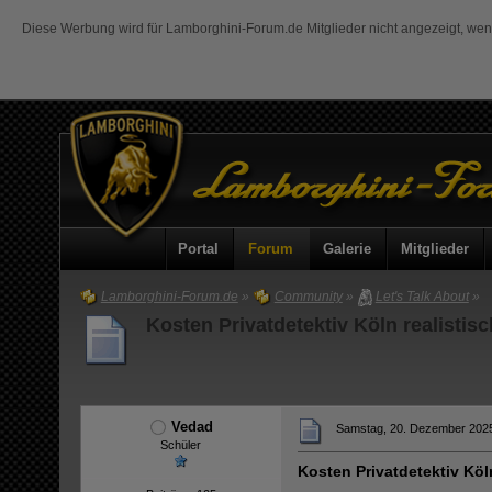
Diese Werbung wird für Lamborghini-Forum.de Mitglieder nicht angezeigt, we
Portal
Forum
Galerie
Mitglieder
Lamborghini-Forum.de
»
Community
»
Let's Talk About
»
Kosten Privatdetektiv Köln realistis
Vedad
Samstag, 20. Dezember 2025
Schüler
Kosten Privatdetektiv Köl