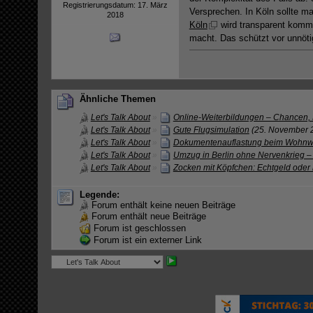
Registrierungsdatum: 17. März
Versprechen. In Köln sollte m
2018
Köln
wird transparent kommu
macht. Das schützt vor unnöt
Ähnliche Themen
Let's Talk About
»
Online-Weiterbildungen – Chancen, 
Let's Talk About
»
Gute Flugsimulation
(25. November 
Let's Talk About
»
Dokumentenauflastung beim Wohnwag
Let's Talk About
»
Umzug in Berlin ohne Nervenkrieg –
Let's Talk About
»
Zocken mit Köpfchen: Echtgeld oder 
Legende:
Forum enthält keine neuen Beiträge
Forum enthält neue Beiträge
Forum ist geschlossen
Forum ist ein externer Link