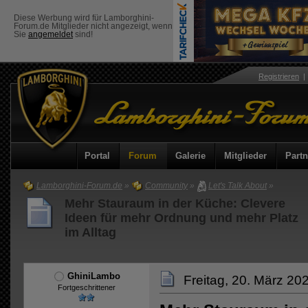
Diese Werbung wird für Lamborghini-
Forum.de Mitglieder nicht angezeigt, wenn
Sie
angemeldet
sind!
Registrieren
Portal
Forum
Galerie
Mitglieder
Partn
Lamborghini-Forum.de
»
Community
»
Let's Talk About
»
Mehr Stauraum in der Küche: Clevere
Ideen für mehr Ordnung und mehr Platz
im Alltag
GhiniLambo
Freitag, 20. März 20
Fortgeschrittener