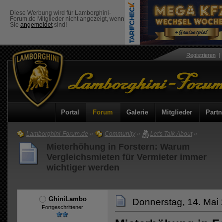
Diese Werbung wird für Lamborghini-
Forum.de Mitglieder nicht angezeigt, wenn
Sie
angemeldet
sind!
Registrieren
Portal
Forum
Galerie
Mitglieder
Partn
Lamborghini-Forum.de
»
Community
»
Let's Talk About
»
Mieterhöhung in Forstern: Warum
Vergleichsmieten für Vermieter immer
wichtiger werden
GhiniLambo
Donnerstag, 14. Mai
Fortgeschrittener