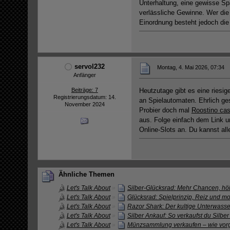
Unterhaltung, eine gewisse Spa
verlässliche Gewinne. Wer di
Einordnung besteht jedoch die
servol232
Montag, 4. Mai 2026, 07:34
Anfänger
Beiträge: 7
Heutzutage gibt es eine riesi
Registrierungsdatum: 14.
an Spielautomaten. Ehrlich ge
November 2024
Probier doch mal
Roostino cas
aus. Folge einfach dem Link u
Online-Slots an. Du kannst all
Ähnliche Themen
Let's Talk About
»
Silber-Glücksrad: Mehr Chancen, h
Let's Talk About
»
Glücksrad: Spielprinzip, Reiz und m
Let's Talk About
»
Razor Shark: Der kultige Unterwasse
Let's Talk About
»
Silber Ankauf: So verkaufst du Silbe
Let's Talk About
»
Münzsammlung verkaufen – wie vo