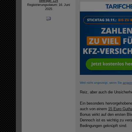
Beiträge: 124
Registrierungsdatum: 16. Juni
2025
Wird nicht angezeigt, wenn Sie
angem
Reiz, aber auch die Unsicherhe
Ein besonders hervorgehobene
auch von einem
15 Euro Guth
Bonus wirkt auf den ersten Blic
Dennoch ist es wichtig zu vers
Bedingungen geknüpft sind.