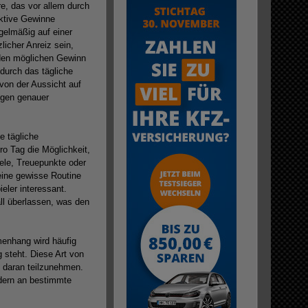
e, das vor allem durch
aktive Gewinne
gelmäßig auf einer
licher Anreiz sein,
 den möglichen Gewinn
durch das tägliche
 von der Aussicht auf
ngen genauer
e tägliche
o Tag die Möglichkeit,
iele, Treuepunkte oder
eine gewisse Routine
eler interessant.
ll überlassen, was den
menhang wird häufig
 steht. Diese Art von
um daran teilzunehmen.
ndern an bestimmte