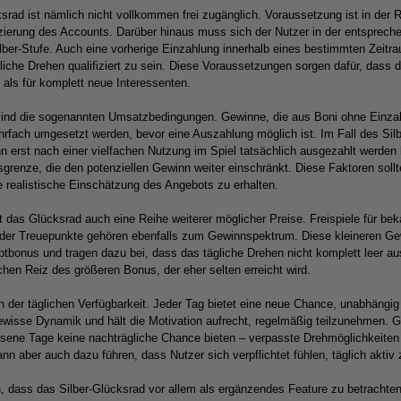
rad ist nämlich nicht vollkommen frei zugänglich. Voraussetzung ist in der R
fizierung des Accounts. Darüber hinaus muss sich der Nutzer in der entsprech
Silber-Stufe. Auch eine vorherige Einzahlung innerhalb eines bestimmten Zeit
liche Drehen qualifiziert zu sein. Diese Voraussetzungen sorgen dafür, dass 
 als für komplett neue Interessenten.
 sind die sogenannten Umsatzbedingungen. Gewinne, die aus Boni ohne Einzah
hrfach umgesetzt werden, bevor eine Auszahlung möglich ist. Im Fall des Sil
n erst nach einer vielfachen Nutzung im Spiel tatsächlich ausgezahlt werden 
grenze, die den potenziellen Gewinn weiter einschränkt. Diese Faktoren soll
e realistische Einschätzung des Angebots zu erhalten.
das Glücksrad auch eine Reihe weiterer möglicher Preise. Freispiele für beka
der Treuepunkte gehören ebenfalls zum Gewinnspektrum. Diese kleineren Gew
uptbonus und tragen dazu bei, dass das tägliche Drehen nicht komplett leer a
ichen Reiz des größeren Bonus, der eher selten erreicht wird.
in der täglichen Verfügbarkeit. Jeder Tag bietet eine neue Chance, unabhängi
ewisse Dynamik und hält die Motivation aufrecht, regelmäßig teilzunehmen. Gl
sene Tage keine nachträgliche Chance bieten – verpasste Drehmöglichkeiten 
ann aber auch dazu führen, dass Nutzer sich verpflichtet fühlen, täglich aktiv 
, dass das Silber-Glücksrad vor allem als ergänzendes Feature zu betrachten 