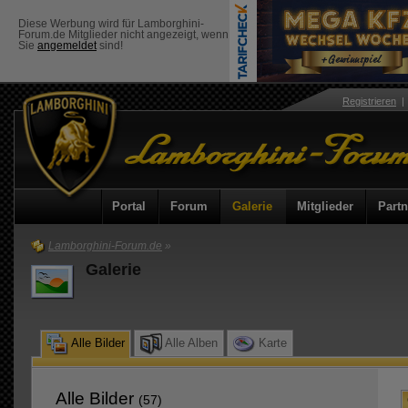
Diese Werbung wird für Lamborghini-
Forum.de Mitglieder nicht angezeigt, wenn
Sie
angemeldet
sind!
Registrieren
Portal
Forum
Galerie
Mitglieder
Partn
Lamborghini-Forum.de
»
Galerie
Alle Bilder
Alle Alben
Karte
Alle Bilder
(57)