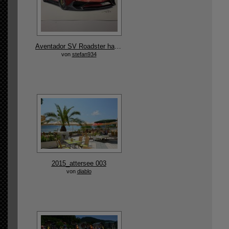
Aventador SV Roadster handgemalte Originalzeichnung
von
stefan934
2015_attersee 003
von
diablo