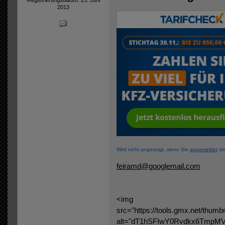
2013
Wird nicht angezeigt, wenn Sie
angemeldet
sin
feiramd@googlemail.com
<img
src="https://tools.gmx.
alt="dT1hSFIwY0Rvdkx6Tm