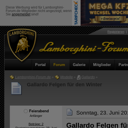
Diese Werbung wird für Lamborghini-
Forum.de Mitglieder nicht angezeigt, wenn
Sie
angemeldet
sind!
Registrieren
Portal
Forum
Galerie
Mitglieder
Partn
Lamborghini-Forum.de
»
Modelle
»
Gallardo
»
Gallardo Felgen für den Winter
Feierabend
Sonntag, 23. Juni 20
Anfänger
Gallardo Felgen fü
Beiträge: 2
Registrierungsdatum: 23. Juni