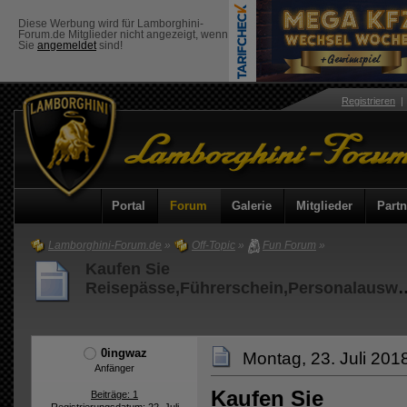
Diese Werbung wird für Lamborghini-
Forum.de Mitglieder nicht angezeigt, wenn
Sie
angemeldet
sind!
Registrieren
Portal
Forum
Galerie
Mitglieder
Partn
Lamborghini-Forum.de
»
Off-Topic
»
Fun Forum
»
Kaufen Sie
Reisepässe,Führerschein,Personalausweis,TOE
0ingwaz
Montag, 23. Juli 201
Anfänger
Kaufen Sie
Beiträge: 1
Registrierungsdatum: 22. Juli