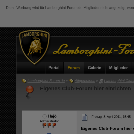
Diese Werbung wird für Lamborghini-Forum.de Mitglieder nicht angezeigt, we
Portal
Forum
Galerie
Mitglieder
Lamborghini-Forum.de
»
Allgemeines
»
Lamborghini Club
Eigenes Club-Forum hier einrichten
Hajö
Freitag, 8. April 2011, 15:45
Administrator
Eigenes Club-Forum hier 