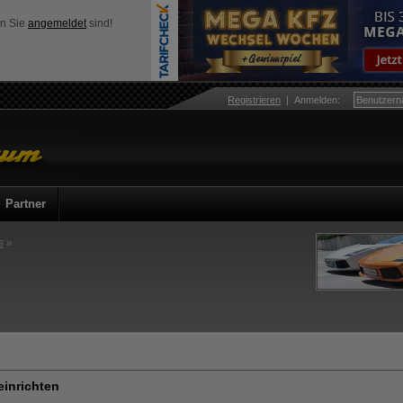
nn Sie
angemeldet
sind!
Registrieren
|
Anmelden
:
Partner
s
»
einrichten