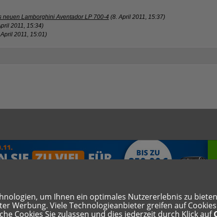
des neuen Lamborghini Aventador LP 700-4
(8. April 2011, 15:37)
April 2011, 15:34)
 April 2011, 15:01)
ologien, um Ihnen ein optimales Nutzererlebnis zu bieten. 
rter Werbung. Viele Technologieanbieter greifen auf Cookie
hutzerklärung
Cookie Einstellungen zurücksetzen
che Cookies Sie zulassen und dies jederzeit durch Klick auf