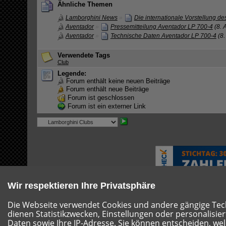
Ähnliche Themen
Lamborghini News
»
Die internationale Vorstellung 
Aventador
»
Pressemitteilung Aventador LP 700-4
(8. 
Aventador
»
Technische Daten Aventador LP 700-4
(8.
Verwendete Tags
Club
Legende:
Forum enthält keine neuen Beiträge
Forum enthält neue Beiträge
Forum ist geschlossen
Forum ist ein externer Link
Wir respektieren Ihre Privatsphäre
Die Webseite verwendet Cookies und andere gängige Techn
dienen Statistikzwecken, Einstellungen oder personalisie
Hilfe
Impressum
Nutzungsbestimmungen
Datensc
Daten sowie Ihre IP-Adresse. Sie können entscheiden, wel