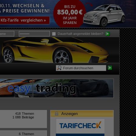
Dauerhaft angemeldet bleiben?
Anzeigen
418
Themen
1 088
Beiträge
6
Themen