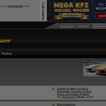
nn Sie
angemeldet
sind!
Registrieren
|
Anmelden
:
Partner
Stempel im Alltag und Beruf:
Individuelle Lösungen für Büro,
Praxis und kreative Projekte
Von
GhiniLambo
(
Heute
, 10:53)
Beschreibungen