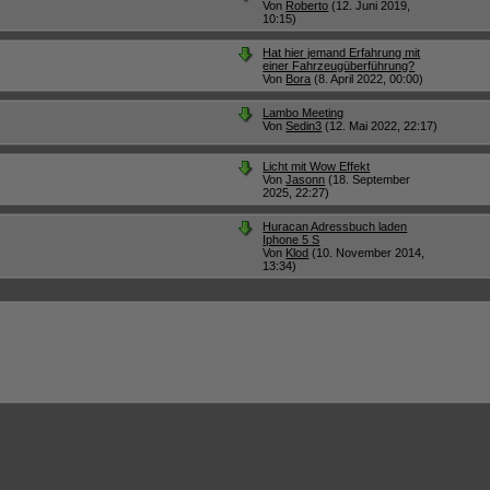
Von
Roberto
(12. Juni 2019,
10:15)
Hat hier jemand Erfahrung mit
einer Fahrzeugüberführung?
Von
Bora
(8. April 2022, 00:00)
Lambo Meeting
Von
Sedin3
(12. Mai 2022, 22:17)
Licht mit Wow Effekt
Von
Jasonn
(18. September
2025, 22:27)
Huracan Adressbuch laden
Iphone 5 S
Von
Klod
(10. November 2014,
13:34)