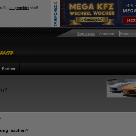
nn Sie
angemeldet
sind!
Registrieren
|
Anmelden
:
Partner
en?
0
ldung machen?