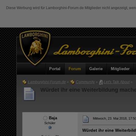
Diese Werbung wird für Lamborghini-Forum.de Mitglieder nicht angezeigt, we
Portal
Forum
Galerie
Mitglieder
Lamborghini-Forum.de
»
Community
»
Let's Talk About
»
Würdet ihr eine Weiterbildung mach
Baja
Mittwoch, 23. Mai 2018, 17:5
Schüler
Würdet ihr eine Weiterbi