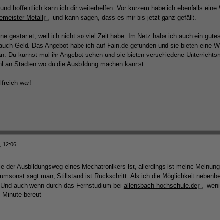
nd hoffentlich kann ich dir weiterhelfen. Vor kurzem habe ich ebenfalls eine 
iemeister Metall
und kann sagen, dass es mir bis jetzt ganz gefällt.
ine gestartet, weil ich nicht so viel Zeit habe. Im Netz habe ich auch ein gute
auch Geld. Das Angebot habe ich auf Fain.de gefunden und sie bieten eine W
an. Du kannst mal ihr Angebot sehen und sie bieten verschiedene Unterrichtsm
l an Städten wo du die Ausbildung machen kannst.
lfreich war!
, 12:06
e der Ausbildungsweg eines Mechatronikers ist, allerdings ist meine Meinung
umsonst sagt man, Stillstand ist Rückschritt. Als ich die Möglichkeit nebenber
t. Und auch wenn durch das Fernstudium bei
allensbach-hochschule.de
wenig
 Minute bereut