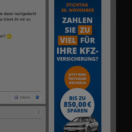
abe daran nachgedacht
 könnt ihr mir so
ren?
Zitieren
2