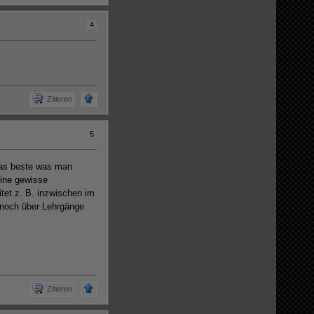
4
Zitieren
5
 das beste was man
Eine gewisse
itet z. B. inzwischen im
 noch über Lehrgänge
Zitieren