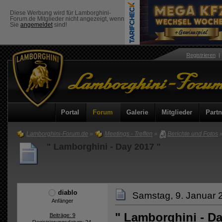
Diese Werbung wird für Lamborghini-
Forum.de Mitglieder nicht angezeigt, wenn
Sie
angemeldet
sind!
Registrieren
Portal
Forum
Galerie
Mitglieder
Partn
Lamborghini-Forum.de
»
Meetings - Treffen
»
Berichte und Fotos
" Lamborghini - Day 2017 "
diablo
Samstag, 9. Januar 
Anfänger
" Lamborghini - Da
Beiträge: 9
Registrierungsdatum: 24.