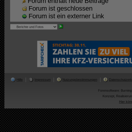
Forum enthält neue Beiträge
Forum ist geschlossen
Forum ist ein externer Link
Hilfe
Impressum
Nutzungsbestimmungen
Datenschutzerk
Forensoftware:
Burnin
Konzept, Realisier
Hier kön