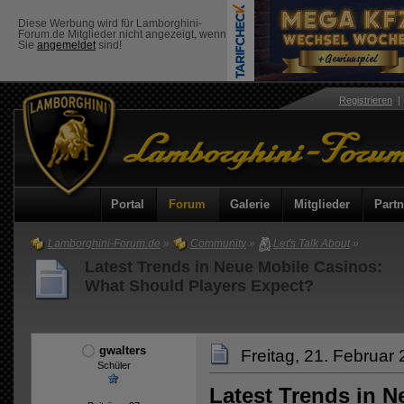
Diese Werbung wird für Lamborghini-
Forum.de Mitglieder nicht angezeigt, wenn
Sie
angemeldet
sind!
Registrieren
Portal
Forum
Galerie
Mitglieder
Partn
Lamborghini-Forum.de
»
Community
»
Let's Talk About
»
Latest Trends in Neue Mobile Casinos:
What Should Players Expect?
gwalters
Freitag, 21. Februar
Schüler
Latest Trends in N