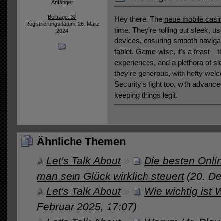
Anfänger
Beiträge: 37
Hey there! The
neue mobile casi
Registrierungsdatum: 26. März
time. They're rolling out sleek, us
2024
devices, ensuring smooth naviga
tablet. Game-wise, it's a feast—
experiences, and a plethora of s
they're generous, with hefty we
Security's tight too, with advance
keeping things legit.
Ähnliche Themen
Let's Talk About
»
Die besten Onli
man sein Glück wirklich steuert
(20. D
Let's Talk About
»
Wie wichtig ist
Februar 2025, 17:07)