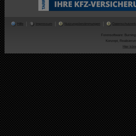
Hilfe
Impressum
Nutzungsbestimmungen
Datenschutzerk
Forensoftware:
Burnin
Konzept, Realisier
Hier kön