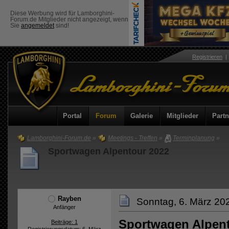
Diese Werbung wird für Lamborghini-
Forum.de Mitglieder nicht angezeigt, wenn
Sie
angemeldet
sind!
Registrieren
Portal
Forum
Galerie
Mitglieder
Partn
Lamborghini-Forum.de
»
Meetings - Treffen
»
Terminplanung
»
Sportwagen Alpentour 2022
Rayben
Sonntag, 6. März 20
Anfänger
Sportwagen Alpent
Beiträge: 1
Registrierungsdatum: 6. März