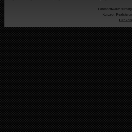
Forensoftware:
Burnin
Konzept, Realisier
Hier kön