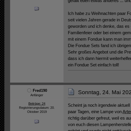
gefällt eben etwas anderes ... und
Ich habe zu Weihnachten paar F
seit vielen Jahren gerade in Deut
geworden und ich denke, das es e
Familienfeier oder bei einem g
mit einem Fondue kann man imme
Die Fondue Sets fand ich übrigen
Sehr großes Angebot und die Prei
dass ich dann hiermit weiterhelf
ein Fondue Set einfach toll!
Fred190
Sonntag, 24. Mai 20
Anfänger
Beiträge: 24
Scheint ja noch irgendwie aktuell
Registrierungsdatum: 20.
paar Tagen, eine Lampe von
Art
Oktober 2019
richtig darüber gefreut, weil es 
von euch diesen Lampenherstelle
gehört und wurde nicht enttäusch