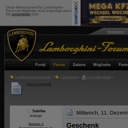
Diese Werbung wird für Lamborghini-
Forum.de Mitglieder nicht angezeigt, wenn
Sie
angemeldet
sind!
Registrieren
Portal
Forum
Galerie
Mitglieder
Partn
Lamborghini-Forum.de
»
Community
»
Let's Talk About
»
Geschenk
Sabifee
Mittwoch, 11. Dezem
Anfänger
Geschenk
Beiträge: 6
Registrierungsdatum: 11.