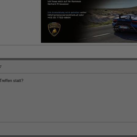
07
reffen statt?