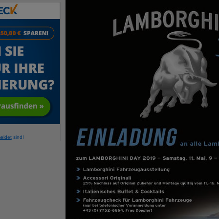
eldet
sind!