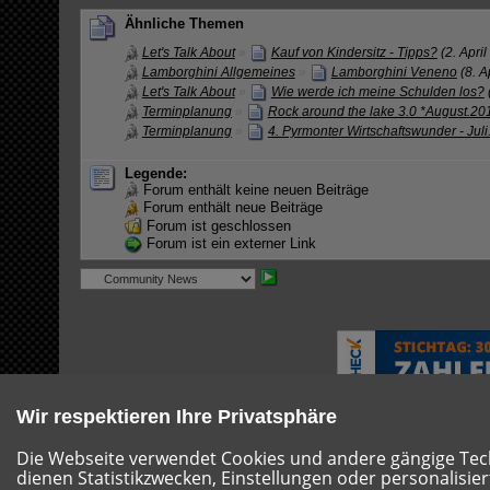
Ähnliche Themen
Let's Talk About
»
Kauf von Kindersitz - Tipps?
(2. Apri
Lamborghini Allgemeines
»
Lamborghini Veneno
(8. A
Let's Talk About
»
Wie werde ich meine Schulden los?
Terminplanung
»
Rock around the lake 3.0 *August.20
Terminplanung
»
4. Pyrmonter Wirtschaftswunder - Jul
Legende:
Forum enthält keine neuen Beiträge
Forum enthält neue Beiträge
Forum ist geschlossen
Forum ist ein externer Link
Wir respektieren Ihre Privatsphäre
Die Webseite verwendet Cookies und andere gängige Techn
dienen Statistikzwecken, Einstellungen oder personalisie
Hilfe
Impressum
Nutzungsbestimmungen
Datensc